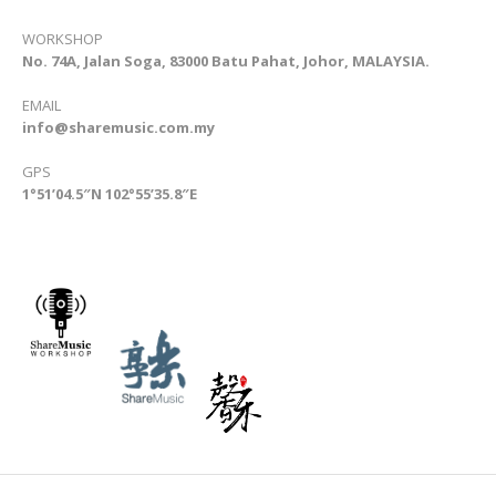
WORKSHOP
No. 74A, Jalan Soga, 83000 Batu Pahat, Johor, MALAYSIA.
EMAIL
info@sharemusic.com.my
GPS
1°51’04.5″N 102°55’35.8″E