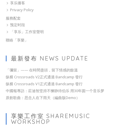
享乐播客
Privacy Policy
服務配套
预定时段
「享乐」工作室聲明
聯絡「享樂」
最新發布 NEWS UPDATE
「彌留」—— 在時間盡頭，留下情感的餘溫
纵横 Crossroads V2正式通過 Bandcamp 發行
纵横 Crossroads V1正式通過 Bandcamp 發行
中國報專訪：莊迪智坚持不懈静待伯乐 用30年圆一个音乐梦
原創歌曲：思念人在下雨天（編曲版Demo）
享樂工作室 SHAREMUSIC
WORKSHOP