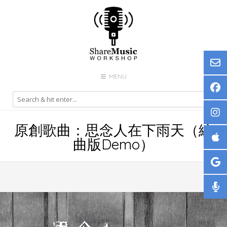
Skip
to
content
MENU
原創歌曲：思念人在下雨天（編
曲版Demo）