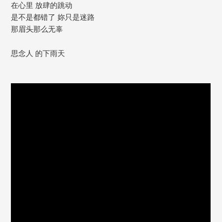
在心里 放肆的跳动
是不是都错了 妳只是迷路
那眉头那么无辜
思念人 的下雨天