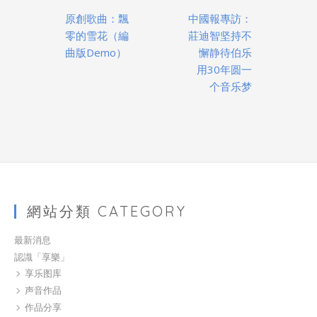
Post
原創歌曲：飄
中國報專訪：
navigation
零的雪花（編
莊迪智坚持不
曲版Demo）
懈静待伯乐
用30年圆一
个音乐梦
網站分類 CATEGORY
最新消息
認識「享樂」
享乐图库
声音作品
作品分享