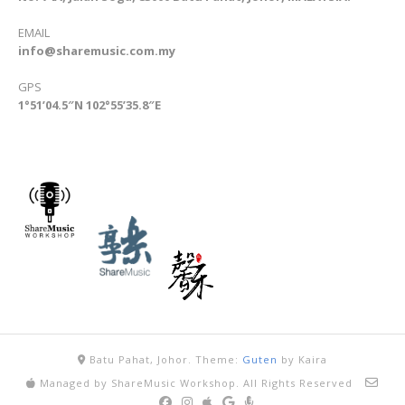
EMAIL
info@sharemusic.com.my
GPS
1°51’04.5″N 102°55’35.8″E
Batu Pahat, Johor.
Theme:
Guten
by Kaira
Managed by ShareMusic Workshop. All Rights Reserved