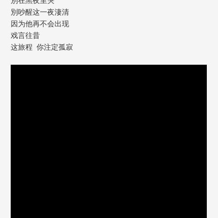
別吵醒这一夜淒清
因为他再不会出现
戏言往昔
这旅程 ​ 你注定孤寂