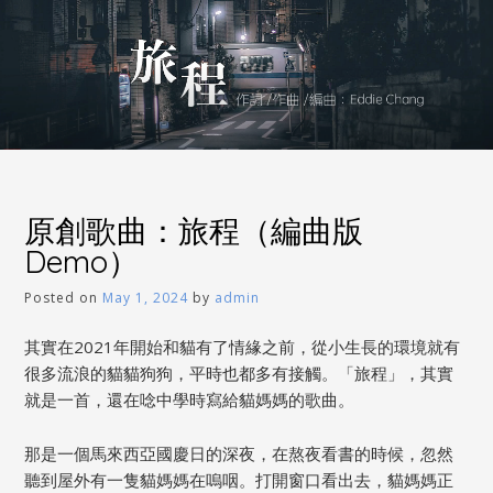
原創歌曲：旅程（編曲版
Demo）
Posted on
May 1, 2024
by
admin
其實在2021年開始和貓有了情緣之前，從小生長的環境就有
很多流浪的貓貓狗狗，平時也都多有接觸。「旅程」，其實
就是一首，還在唸中學時寫給貓媽媽的歌曲。
那是一個馬來西亞國慶日的深夜，在熬夜看書的時候，忽然
聽到屋外有一隻貓媽媽在嗚咽。打開窗口看出去，貓媽媽正