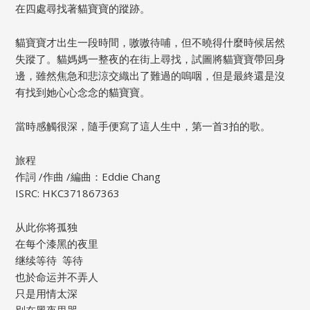
在四處尋找著貓寶寶的蹤跡。
貓寶寶才出生一段時間，嗷嗷待哺，但不曉得什麼時候居然
失蹤了。貓媽媽一整夜的在街上尋找，試圖將貓寶寶帶回身
邊，雖然焦急和悲涼交織出了難過的嗚咽，但是最終還是沒
有找到她心心念念的貓寶寶。
當時感觸很深，隨手便寫了這人生中，第一首3拍的歌。
旅程
作詞 /作曲 /編曲：Eddie Chang
ISRC: HKC371867363
从此你将孤独
在每个漆黑的夜里
继续等待 ​ 等待
也於命运并不弄人
只是用情太深
別在黑夜里哭