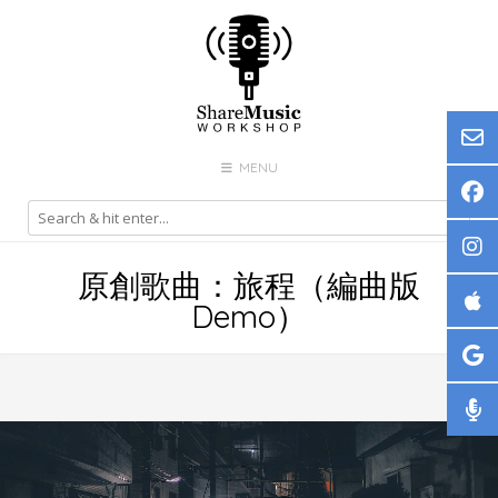
Skip
to
content
MENU
原創歌曲：旅程（編曲版
Demo）