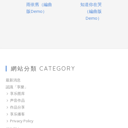
navigation
雨依舊（編曲
知道你在哭
版Demo）
（編曲版
Demo）
網站分類 CATEGORY
最新消息
認識「享樂」
享乐图库
声音作品
作品分享
享乐播客
Privacy Policy